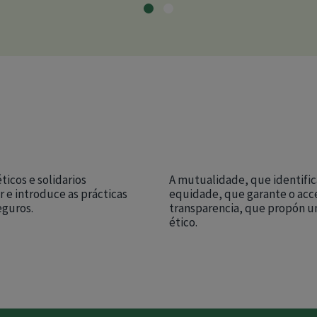
ticos e solidarios
A mutualidade, que identifi
r e introduce as prácticas
equidade, que garante o acce
eguros.
transparencia, que propón unh
ético.