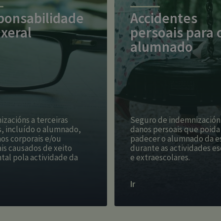
ponsabilidade
Accidentes
l xeral
persoais para 
alumnado
zacións a terceiras
Seguro de indemnización
, incluído o alumnado,
danos persoais que poida
os corporais e/ou
padecer o alumnado da e
is causados de xeito
durante as actividades es
tal pola actividade da
e extraescolares.
Ir