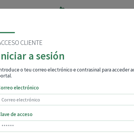
ACCESO CLIENTE
INICIO
(CURRENT)
OS NOSOS SEGUROS
CONTACTO
Iniciar a sesión
ntroduce o teu correo electrónico e contrasinal para acceder a
ortal.
ervizos de
orreo electrónico
erativas
lave de acceso
xela dos vosos seguros. Os
a responder ás necesidades e