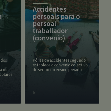
Accidentes
o
persoais para o
persoal
traballador
(convenio)
 dos
Póliza de accidentes segundo
establece o convenio colectivo
scola
do sector do ensino privado.
colares
Ir