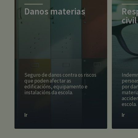
Danos materias
Res
civi
Seguro de danos contra os riscos
Indemni
que poden afectar as
persoas
edificacións, equipamento e
por dan
instalacións da escola.
materia
acciden
escola.
Ir
Ir